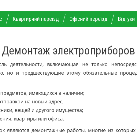
info@petrowich.com.ua
(050) 072-14-86
(063) 
с
Квартирний переїзд
Офісний переїзд
Відгуки
Демонтаж электроприборов
сль деятельности, включающая не только непосредс
ую, но и предшествующие этому обязательные процед
 предметов, имеющихся в наличии;
отправкой на новый адрес;
хники, вещей и другого имущества;
ения, квартиры или офиса.
зок являются демонтажные работы, многие из которых