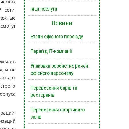
ических
Інші послуги
 сети,
тажные
Новини
смогут
Етапи офісного переїзду
Переїзд ІТ-компанії
людать
Упаковка особистих речей
л, и не
офісного персоналу
чить от
 строго
Перевезення барів та
орпуса
ресторанів
Перевезення спортивних
ерации,
залів
изаций