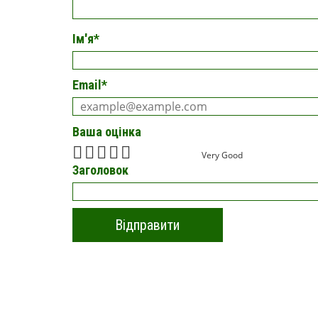
Ім'я
*
Email
*
Ваша оцінка
Very Good
Заголовок