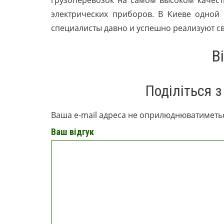
грузоперевозок на самом высоком качес
электрических приборов. В Киеве одной
специалисты давно и успешно реализуют св
В
Поділіться з
Ваша e-mail адреса не оприлюднюватиметь
Ваш відгук