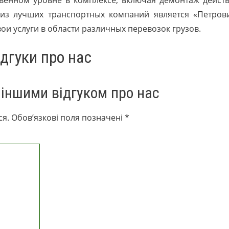
твенном уровне в комплексе, включая демонтаж дейст
 из лучших транспортных компаний является «Петрови
ои услуги в области различных перевозок грузов.
ідгуки про нас
 іншими відгуком про нас
ся.
Обов’язкові поля позначені
*