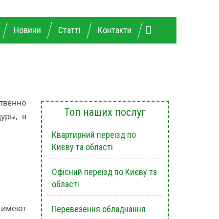
734-28-26
(097) 258-25-08
Новини
Статті
Контакти
твенно
Топ наших послуг
уры, в
Квартирний переїзд по
Києву та області
Офісний переїзд по Києву та
області
 имеют
Перевезення обладнання