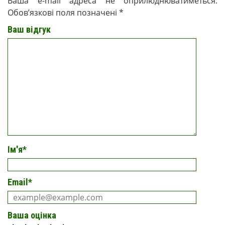
Ваша e-mail адреса не оприлюднюватиметься.
Обов’язкові поля позначені
*
Ваш відгук
Ім'я
*
Email
*
Ваша оцінка